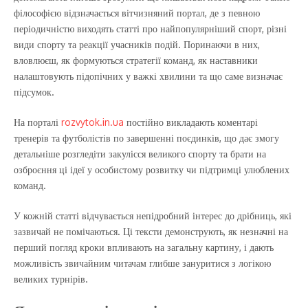
філософією відзначається вітчизняний портал, де з певною
періодичністю виходять статті про найпопулярніший спорт, різні
види спорту та реакції учасників подій. Поринаючи в них,
вловлюєш, як формуються стратегії команд, як наставники
налаштовують підопічних у важкі хвилини та що саме визначає
підсумок.
На порталі
rozvytok.in.ua
постійно викладають коментарі
тренерів та футболістів по завершенні поєдинків, що дає змогу
детальніше розгледіти закулісся великого спорту та брати на
озброєння ці ідеї у особистому розвитку чи підтримці улюблених
команд.
У кожній статті відчувається непідробний інтерес до дрібниць, які
зазвичай не помічаються. Ці тексти демонструють, як незначні на
перший погляд кроки впливають на загальну картину, і дають
можливість звичайним читачам глибше зануритися з логікою
великих турнірів.