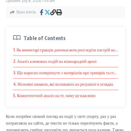
Updated: July 8, 2026
7:56 am
Share Article
Table of Contents
1. Як коментарі гравців допомагають розгледіти настрій команди
2. Аналіз ключових подій на міжнародній арені
3. Що корисно почерпнути з матеріалів про тренерів та стратегію
4. Незначні нюанси, які впливають на результат в оглядах
5. Компетентний аналіз на те, чому це важливо
Коли потрібен свіжий погляд на події у світі спорту, раз у раз
потрапляєш на сайти, де тексти не тільки перелічують факти, а
допомагають глибше зрозуміти що лишається поза кадром. Такою