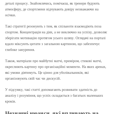
деталі процесу. Знайомлячись, помічаєш, як тренери будують
атмосферу, де спортсмени відчувають довіру незважаючи на
осічки.
Такі стратегії резонують з тим, як спільноти взаємодіють поза
спортом. Концентрація на діях, а не виключно на успіху, дозволяє
зберігати мотивацію протягом усього шляху. Оглядачі на порталі
вдало міксують цитати з загальною картиною, що забезпечує
глибоке занурення.
Також, матеріали про майбутні матчі, приміром, стикові матчі,
окреслюють картину про організаційні моменти. На яких аренах,
які умови діятимуть. Це цінно для уболівальників, які
організовують свій час чи дискусій.
У підсумку, такі статті допомагають розвивати здатність до
аналізу і розуміння, що успіх складається з багатьох маленьких
кроків.
Незначні нюанси, які впливають на