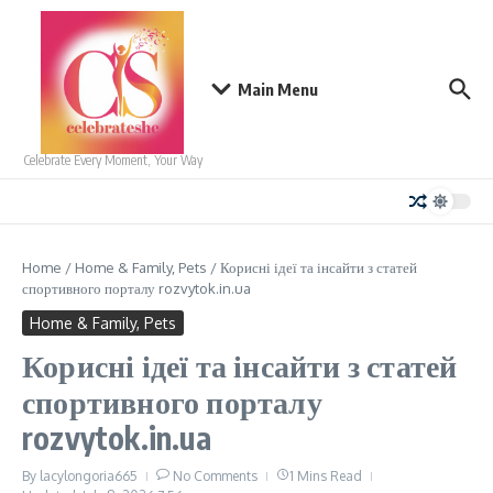
Skip to content
Main Menu
Celebrate Every Moment, Your Way
Home
/
Home & Family, Pets
/
Корисні ідеї та інсайти з статей
спортивного порталу rozvytok.in.ua
Home & Family, Pets
Корисні ідеї та інсайти з статей
спортивного порталу
rozvytok.in.ua
By
lacylongoria665
No Comments
1 Mins Read