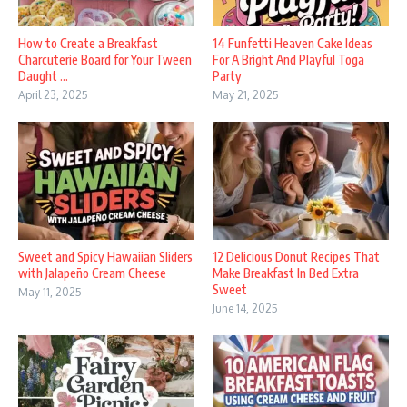
How to Create a Breakfast
14 Funfetti Heaven Cake Ideas
Charcuterie Board for Your Tween
For A Bright And Playful Toga
Daught ...
Party
April 23, 2025
May 21, 2025
Sweet and Spicy Hawaiian Sliders
12 Delicious Donut Recipes That
with Jalapeño Cream Cheese
Make Breakfast In Bed Extra
Sweet
May 11, 2025
June 14, 2025