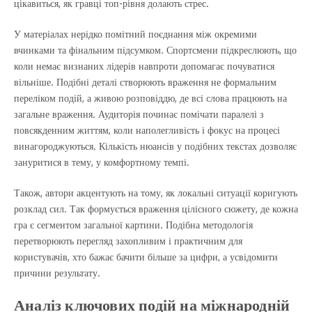
цікавиться, як гравці топ-рівня долають стрес.
У матеріалах нерідко помітний поєднання між окремими
вчинками та фінальним підсумком. Спортсмени підкреслюють, що
коли немає визнаних лідерів навпроти допомагає почуватися
вільніше. Подібні деталі створюють враження не формальним
переліком подій, а живою розповіддю, де всі слова працюють на
загальне враження. Аудиторія починає помічати паралелі з
повсякденним життям, коли наполегливість і фокус на процесі
винагороджуються. Кількість нюансів у подібних текстах дозволяє
зануритися в тему, у комфортному темпі.
Також, автори акцентують на тому, як локальні ситуації коригують
розклад сил. Так формується враження цілісного сюжету, де кожна
гра є сегментом загальної картини. Подібна методологія
перетворюють перегляд захопливим і практичним для
користувачів, хто бажає бачити більше за цифри, а усвідомити
причини результату.
Аналіз ключових подій на міжнародній