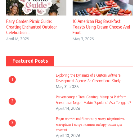
Fairy Garden Picnic Guide:
10 American Flag Breakfast
Creating Enchanted Outdoor
Toasts Using Cream Cheese And
Celebration ...
Fruit
April 16, 2025
May 3, 2025
Featured Posts
Exploring the Dynamics of a Custom Software
1
Development Agency: An Observational Study
May 31, 2026
Perkembangan Tren iGaming: Mengapa Platform
2
Server Luar Negeri Makin Populer di Asia Tenggara?
April 14, 2026
Види постільної білизни: у чому відмінність
3
матеріали і котра тканина найзручніша для
спальні
April 10, 2026