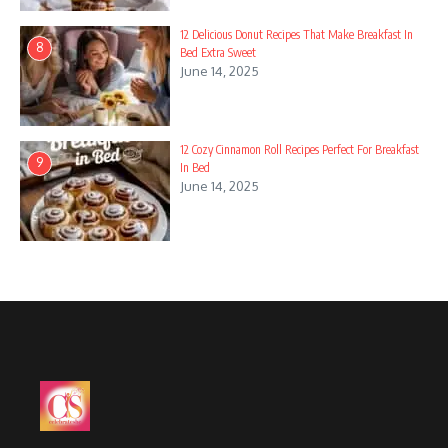
12 Delicious Donut Recipes That Make Breakfast In
8
Bed Extra Sweet
June 14, 2025
12 Cozy Cinnamon Roll Recipes Perfect For Breakfast
9
In Bed
June 14, 2025