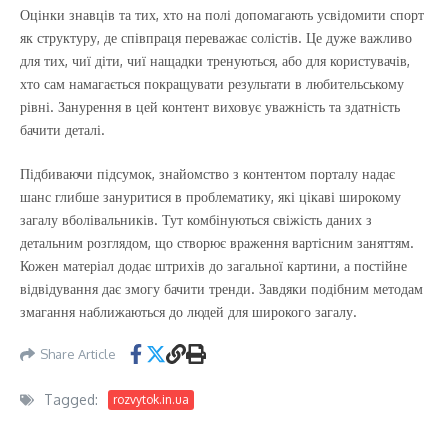
Оцінки знавців та тих, хто на полі допомагають усвідомити спорт
як структуру, де співпраця переважає солістів. Це дуже важливо
для тих, чиї діти, чиї нащадки тренуються, або для користувачів,
хто сам намагається покращувати результати в любительському
рівні. Занурення в цей контент виховує уважність та здатність
бачити деталі.
Підбиваючи підсумок, знайомство з контентом порталу надає
шанс глибше зануритися в проблематику, які цікаві широкому
загалу вболівальників. Тут комбінуються свіжість даних з
детальним розглядом, що створює враження вартісним заняттям.
Кожен матеріал додає штрихів до загальної картини, а постійне
відвідування дає змогу бачити тренди. Завдяки подібним методам
змагання наближаються до людей для широкого загалу.
Share Article
Tagged:
rozvytok.in.ua