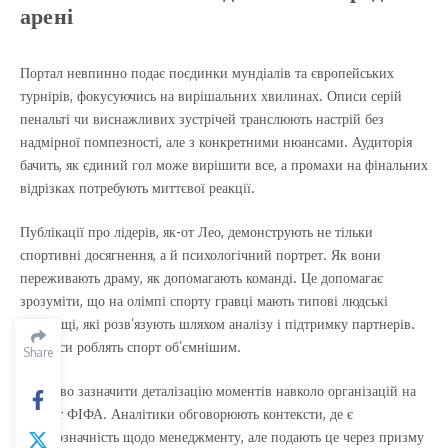
арені
Портал невпинно подає поєдинки мундіалів та європейських
турнірів, фокусуючись на вирішальних хвилинах. Описи серій
пенальті чи виснажливих зустрічей транслюють настрій без
надмірної помпезності, але з конкретними нюансами. Аудиторія
бачить, як єдиний гол може вирішити все, а промахи на фінальних
відрізках потребують миттєвої реакції.
Публікації про лідерів, як-от Лео, демонструють не тільки
спортивні досягнення, а й психологічний портрет. Як вони
переживають драму, як допомагають команді. Це допомагає
зрозуміти, що на олімпі спорту гравці мають типові людські
труднощі, які розв’язують шляхом аналізу і підтримку партнерів.
Ці кейси роблять спорт об’ємнішим.
Share
Важливо зазначити деталізацію моментів навколо організацій на
кшталт ФІФА. Аналітики обговорюють контексти, де є
неоднозначність щодо менеджменту, але подають це через призму