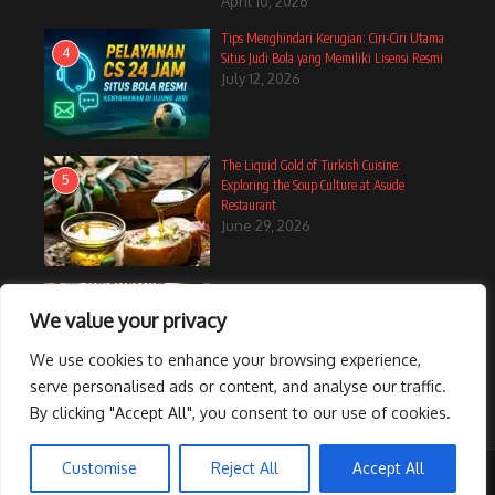
April 10, 2026
Tips Menghindari Kerugian: Ciri-Ciri Utama
4
Situs Judi Bola yang Memiliki Lisensi Resmi
July 12, 2026
The Liquid Gold of Turkish Cuisine:
5
Exploring the Soup Culture at Asude
Restaurant
June 29, 2026
12 Cozy Muffin Recipes Perfect For A
6
Breakfast In Bed Treat
We value your privacy
June 14, 2025
We use cookies to enhance your browsing experience,
serve personalised ads or content, and analyse our traffic.
By clicking "Accept All", you consent to our use of cookies.
Customise
Reject All
Accept All
Copyright © 2026 CelebrateShe