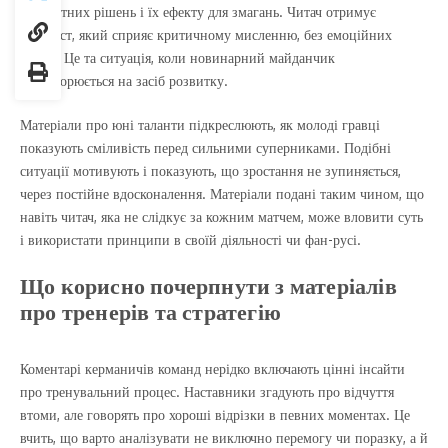
конкретних рішень і їх ефекту для змагань. Читач отримує
контекст, який сприяє критичному мисленню, без емоційних
гачків. Це та ситуація, коли новинарний майданчик
перетворюється на засіб розвитку.
Матеріали про юні таланти підкреслюють, як молоді гравці
показують сміливість перед сильними суперниками. Подібні
ситуації мотивують і показують, що зростання не зупиняється,
через постійне вдосконалення. Матеріали подані таким чином, що
навіть читач, яка не слідкує за кожним матчем, може вловити суть
і використати принципи в своїй діяльності чи фан-русі.
Що корисно почерпнути з матеріалів
про тренерів та стратегію
Коментарі керманичів команд нерідко включають цінні інсайти
про тренувальний процес. Наставники згадують про відчуття
втоми, але говорять про хороші відрізки в певних моментах. Це
вчить, що варто аналізувати не виключно перемогу чи поразку, а й