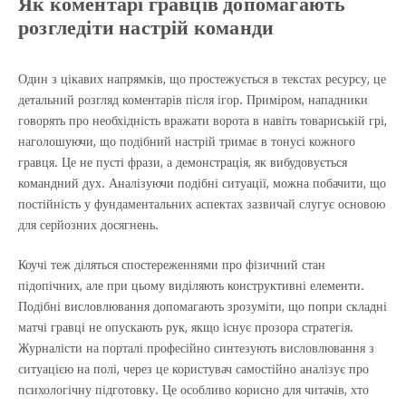
Як коментарі гравців допомагають
розгледіти настрій команди
Один з цікавих напрямків, що простежується в текстах ресурсу, це
детальний розгляд коментарів після ігор. Приміром, нападники
говорять про необхідність вражати ворота в навіть товариській грі,
наголошуючи, що подібний настрій тримає в тонусі кожного
гравця. Це не пусті фрази, а демонстрація, як вибудовується
командний дух. Аналізуючи подібні ситуації, можна побачити, що
постійність у фундаментальних аспектах зазвичай слугує основою
для серйозних досягнень.
Коучі теж діляться спостереженнями про фізичний стан
підопічних, але при цьому виділяють конструктивні елементи.
Подібні висловлювання допомагають зрозуміти, що попри складні
матчі гравці не опускають рук, якщо існує прозора стратегія.
Журналісти на порталі професійно синтезують висловлювання з
ситуацією на полі, через це користувач самостійно аналізує про
психологічну підготовку. Це особливо корисно для читачів, хто