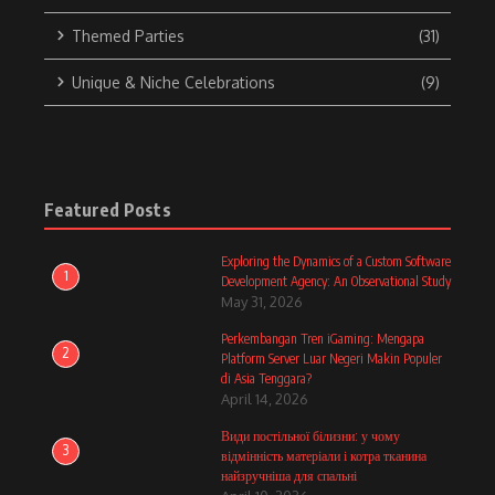
Themed Parties
(31)
Unique & Niche Celebrations
(9)
Featured Posts
Exploring the Dynamics of a Custom Software
1
Development Agency: An Observational Study
May 31, 2026
Perkembangan Tren iGaming: Mengapa
2
Platform Server Luar Negeri Makin Populer
di Asia Tenggara?
April 14, 2026
Види постільної білизни: у чому
3
відмінність матеріали і котра тканина
найзручніша для спальні