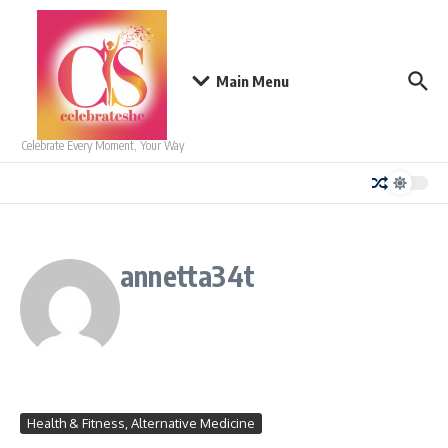
Skip to content
Main Menu
Celebrate Every Moment, Your Way
annetta34t
Health & Fitness, Alternative Medicine