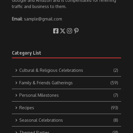
Google and Amazon and is compensated for referring
traffic and business to them.
Email
: sample@gmail.com
Category List
Cultural & Religious Celebrations
(2)
Family & Friends Gatherings
(59)
Personal Milestones
(7)
Recipes
(93)
Seasonal Celebrations
(8)
Themed Parties
(31)