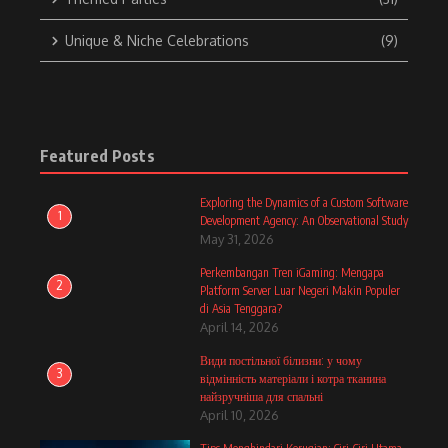
Unique & Niche Celebrations
(9)
Featured Posts
Exploring the Dynamics of a Custom Software
1
Development Agency: An Observational Study
May 31, 2026
Perkembangan Tren iGaming: Mengapa
2
Platform Server Luar Negeri Makin Populer
di Asia Tenggara?
April 14, 2026
Види постільної білизни: у чому
3
відмінність матеріали і котра тканина
найзручніша для спальні
April 10, 2026