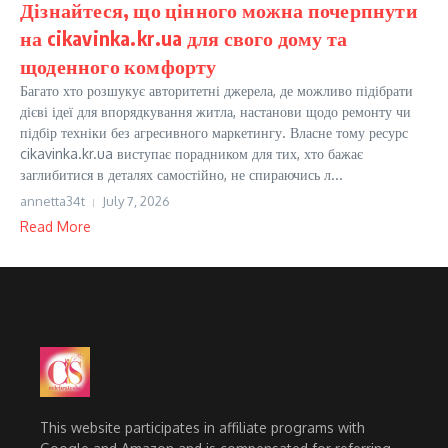
Дізнайтеся, що цінного можна почерпнути
на cikavinka.kr.ua для свого дому та
щоденного комфорту
Багато хто розшукує авторитетні джерела, де можливо підібрати
дієві ідеї для впорядкування житла, настанови щодо ремонту чи
підбір техніки без агресивного маркетингу. Власне тому ресурс
cikavinka.kr.ua виступає порадником для тих, хто бажає
заглибитися в деталях самостійно, не спираючись л...
annetta34t
July 7, 2026
Read More
This website participates in affiliate programs with