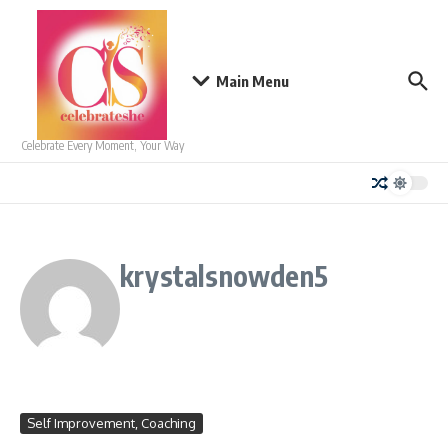
Skip to content
Main Menu
Celebrate Every Moment, Your Way
krystalsnowden5
Self Improvement, Coaching