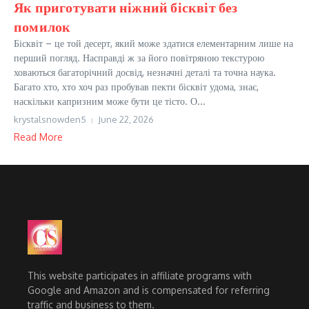
Як приготувати ніжний бісквіт без
помилок
Бісквіт – це той десерт, який може здатися елементарним лише на
перший погляд. Насправді ж за його повітряною текстурою
ховаються багаторічний досвід, незначні деталі та точна наука.
Багато хто, хто хоч раз пробував пекти бісквіт удома, знає,
наскільки капризним може бути це тісто. О...
krystalsnowden5
June 22, 2026
Read More
This website participates in affiliate programs with
Google and Amazon and is compensated for referring
traffic and business to them.