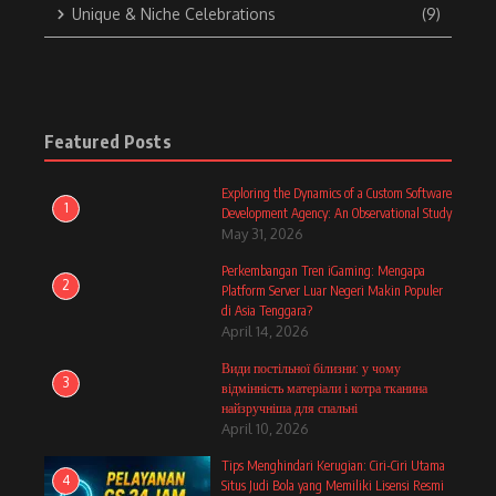
Unique & Niche Celebrations
(9)
Featured Posts
Exploring the Dynamics of a Custom Software
1
Development Agency: An Observational Study
May 31, 2026
Perkembangan Tren iGaming: Mengapa
2
Platform Server Luar Negeri Makin Populer
di Asia Tenggara?
April 14, 2026
Види постільної білизни: у чому
3
відмінність матеріали і котра тканина
найзручніша для спальні
April 10, 2026
Tips Menghindari Kerugian: Ciri-Ciri Utama
4
Situs Judi Bola yang Memiliki Lisensi Resmi