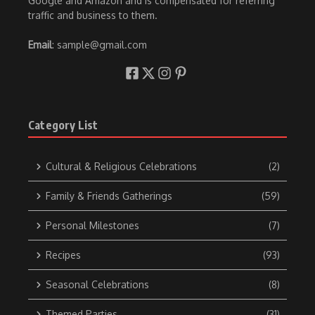
Google and Amazon and is compensated for referring
traffic and business to them.
Email
: sample@gmail.com
Category List
Cultural & Religious Celebrations
(2)
Family & Friends Gatherings
(59)
Personal Milestones
(7)
Recipes
(93)
Seasonal Celebrations
(8)
Themed Parties
(31)