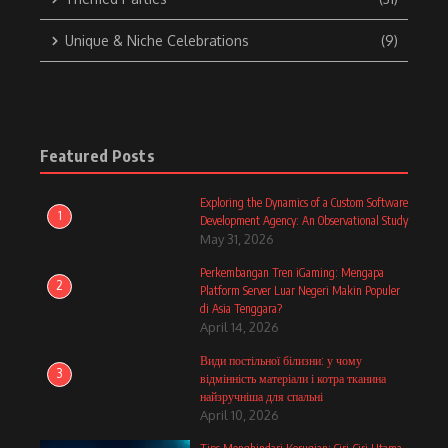
Unique & Niche Celebrations
(9)
Featured Posts
Exploring the Dynamics of a Custom Software
1
Development Agency: An Observational Study
May 31, 2026
Perkembangan Tren iGaming: Mengapa
2
Platform Server Luar Negeri Makin Populer
di Asia Tenggara?
April 14, 2026
Види постільної білизни: у чому
3
відмінність матеріали і котра тканина
найзручніша для спальні
April 10, 2026