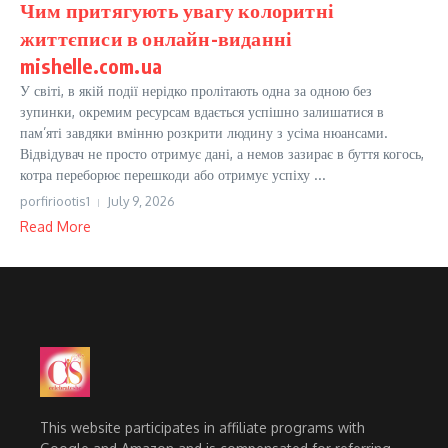
Чим притягують увагу колоритні
життєписи в онлайн-виданні
mishelle.com.ua
У світі, в якій події нерідко пролітають одна за одною без
зупинки, окремим ресурсам вдається успішно залишатися в
пам’яті завдяки вмінню розкрити людину з усіма нюансами.
Відвідувач не просто отримує дані, а немов зазирає в буття когось,
котра переборює перешкоди або отримує успіху ...
porfiriootis1
July 9, 2026
Read More
This website participates in affiliate programs with