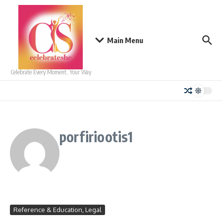
Skip to content
Main Menu
Celebrate Every Moment, Your Way
porfiriootis1
Reference & Education, Legal