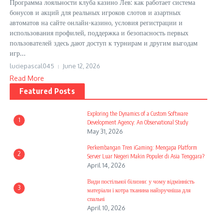
Программа лояльности клуба казино Лев: как работает система
бонусов и акций для реальных игроков слотов и азартных
автоматов на сайте онлайн-казино, условия регистрации и
использования профилей, поддержка и безопасность первых
пользователей здесь дают доступ к турнирам и другим выгодам
игр...
luciepascal045
June 12, 2026
Read More
Featured Posts
Exploring the Dynamics of a Custom Software
1
Development Agency: An Observational Study
May 31, 2026
Perkembangan Tren iGaming: Mengapa Platform
2
Server Luar Negeri Makin Populer di Asia Tenggara?
April 14, 2026
Види постільної білизни: у чому відмінність
3
матеріали і котра тканина найзручніша для
спальні
April 10, 2026