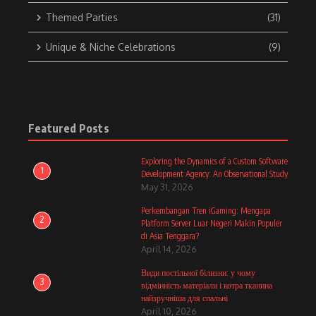
Themed Parties
(31)
Unique & Niche Celebrations
(9)
Featured Posts
Exploring the Dynamics of a Custom Software
1
Development Agency: An Observational Study
May 31, 2026
Perkembangan Tren iGaming: Mengapa
2
Platform Server Luar Negeri Makin Populer
di Asia Tenggara?
April 14, 2026
Види постільної білизни: у чому
3
відмінність матеріали і котра тканина
найзручніша для спальні
April 10, 2026