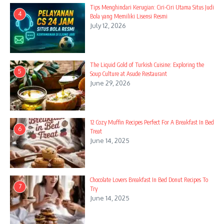
Tips Menghindari Kerugian: Ciri-Ciri Utama Situs Judi
4
Bola yang Memiliki Lisensi Resmi
July 12, 2026
The Liquid Gold of Turkish Cuisine: Exploring the
5
Soup Culture at Asude Restaurant
June 29, 2026
12 Cozy Muffin Recipes Perfect For A Breakfast In Bed
6
Treat
June 14, 2025
Chocolate Lovers Breakfast In Bed Donut Recipes To
7
Try
June 14, 2025