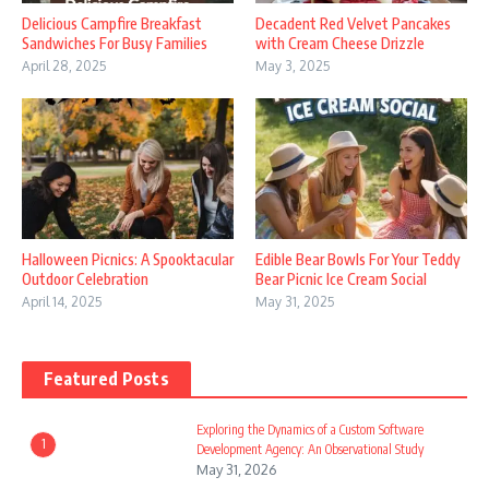
Delicious Campfire Breakfast
Decadent Red Velvet Pancakes
Sandwiches For Busy Families
with Cream Cheese Drizzle
April 28, 2025
May 3, 2025
Halloween Picnics: A Spooktacular
Edible Bear Bowls For Your Teddy
Outdoor Celebration
Bear Picnic Ice Cream Social
April 14, 2025
May 31, 2025
Featured Posts
Exploring the Dynamics of a Custom Software
1
Development Agency: An Observational Study
May 31, 2026