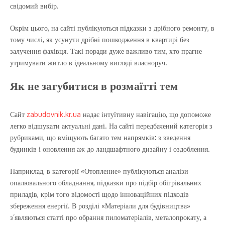
свідомий вибір.
Окрім цього, на сайті публікуються підказки з дрібного ремонту, в
тому числі, як усунути дрібні пошкодження в квартирі без
залучення фахівця. Такі поради дуже важливо тим, хто прагне
утримувати житло в ідеальному вигляді власноруч.
Як не загубитися в розмаїтті тем
Сайт
zabudovnik.kr.ua
надає інтуїтивну навігацію, що допоможе
легко відшукати актуальні дані. На сайті передбачений категорія з
рубриками, що вміщують багато тем напрямків: з зведення
будинків і оновлення аж до ландшафтного дизайну і оздоблення.
Наприклад, в категорії «Отопление» публікуються аналізи
опалювального обладнання, підказки про підбір обігрівальних
приладів, крім того відомості щодо інноваційних підходів
збереження енергії. В розділі «Матеріали для будівництва»
з’являються статті про обрання пиломатеріалів, металопрокату, а