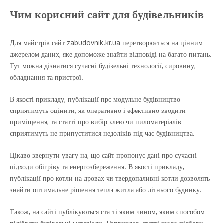
Чим корисний сайт для будівельників
Для майстрів сайт zabudovnik.kr.ua перетворюється на цінним
джерелом даних, яке допоможе знайти відповіді на багато питань.
Тут можна дізнатися сучасні будівельні технології, сировину,
обладнання та пристрої.
В якості прикладу, публікації про модульне будівництво
сприятимуть оцінити, як оперативно і ефективно зводити
приміщення, та статті про вибір клею чи пиломатеріалів
сприятимуть не припуститися недоліків під час будівництва.
Цікаво звернути увагу на, що сайт пропонує дані про сучасні
підходи обігріву та енергозбереження. В якості прикладу,
публікації про котли на дровах чи твердопаливні котли дозволять
знайти оптимальне рішення тепла житла або літнього будинку.
Також, на сайті публікуються статті яким чином, яким способом
підібрати будівельні матеріали. Наприклад, статті щодо підбору