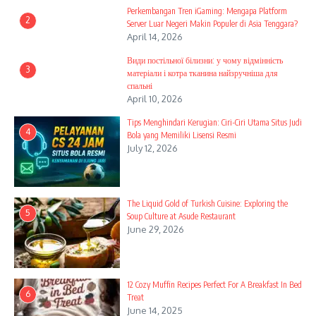
Perkembangan Tren iGaming: Mengapa Platform
2
Server Luar Negeri Makin Populer di Asia Tenggara?
April 14, 2026
Види постільної білизни: у чому відмінність
3
матеріали і котра тканина найзручніша для
спальні
April 10, 2026
Tips Menghindari Kerugian: Ciri-Ciri Utama Situs Judi
4
Bola yang Memiliki Lisensi Resmi
July 12, 2026
The Liquid Gold of Turkish Cuisine: Exploring the
5
Soup Culture at Asude Restaurant
June 29, 2026
12 Cozy Muffin Recipes Perfect For A Breakfast In Bed
6
Treat
June 14, 2025