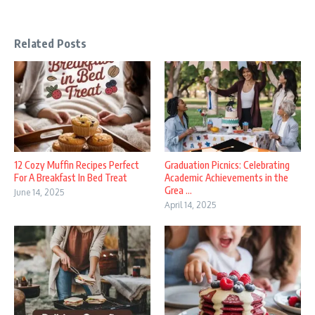
Related Posts
12 Cozy Muffin Recipes Perfect
Graduation Picnics: Celebrating
For A Breakfast In Bed Treat
Academic Achievements in the
Grea ...
June 14, 2025
April 14, 2025