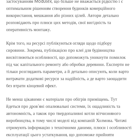
застосуванням Modulex, що більше не вважається рідкістю і є
оптимальним рішенням створення будинків комерційного
використання, мешкання або різних цілей. Автори детально
розповідають про плюси цих методів, свої вигідність та
оперативність монтажу.
Крім того, на ресурсі публікуються огляди щодо підбору
сировини. Зокрема, публікацією про клеї для будівництва
висвітлюються особливості, що допоможуть уникнути помилок
під час капітального ремонту або обробки деревини. Експерти не
тільки розглядають параметри, а й детально описують, коли варто
витрачати додаткові ресурси за надійність, а де варто заощадити
без втрати кінцевий ефект.
Не менш цікавими є матеріали про обігрів приміщень. Тут
йдеться про дров’яні опалювальні системи, їх ощадливість та
автономність, а також про твердопаливні котли вітчизняного
виробництва, в тому числі моделі від компаній Холмова. Читачі
отримують інформацію з технічними даними, плюси і особливості
експлуатації цього устаткування, що допоможе прийняти