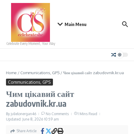
Skip to content
Main Menu
Celebrate Every Moment, Your Way
Home
/
Communications, GPS
/
Чим цікавий сайт zabudovnik.kr.ua
Communications, GPS
Чим цікавий сайт
zabudovnik.kr.ua
By
julielonergan46
No Comments
1 Mins Read
Updated: June 8, 2026
10:59 am
Share Article