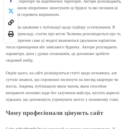
дачних території чи виробничих територій. Автори розповідають,
яким чином оперативно змонтувати ці будівлі та які питання ці
рішення сприяють вирішенню.
Не менш цікавими є публікації щодо підбору устаткування. В
якості прикладу, статтю про котли Холмова розповідається про те,
з яких причин саме ці моделі вважаються ідеальним варіантом
тепла приміщення або заміського будинку. Автори розглядають
параметри, ціни і думки споживачів, це допоможе зробити
свідомий вибір.
Окрім цього, на сайті розміщуються статті щодо незначних, але
суттєві нюанси, що спроможні вплинути на вигляд квартири чи
житла. Зокрема, публікацією яким чином, яким способом
виправити незначні вади без залучення майстра, містить корисні
підказки, що допоможуть утримувати житло у належному стані.
Чому професіонали цінують сайт
Сайт zabudovnik.kr.ua корисний не тільки для початківців. У