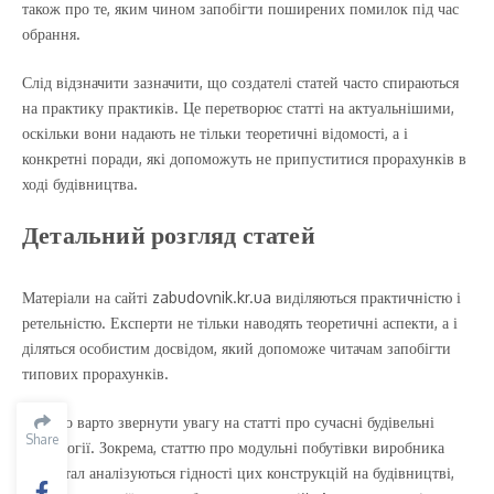
також про те, яким чином запобігти поширених помилок під час
обрання.
Слід відзначити зазначити, що создателі статей часто спираються
на практику практиків. Це перетворює статті на актуальнішими,
оскільки вони надають не тільки теоретичні відомості, а і
конкретні поради, які допоможуть не припуститися прорахунків в
ході будівництва.
Детальний розгляд статей
Матеріали на сайті zabudovnik.kr.ua виділяються практичністю і
ретельністю. Експерти не тільки наводять теоретичні аспекти, а і
діляться особистим досвідом, який допоможе читачам запобігти
типових прорахунків.
Окремо варто звернути увагу на статті про сучасні будівельні
Share
технології. Зокрема, статтю про модульні побутівки виробника
Артметал аналізуються гідності цих конструкцій на будівництві,