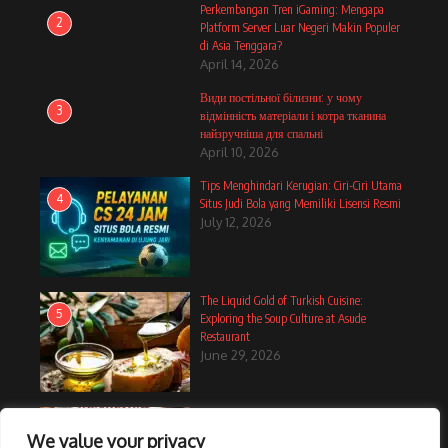
Perkembangan Tren iGaming: Mengapa
2
Platform Server Luar Negeri Makin Populer
di Asia Tenggara?
April 14, 2026
Види постільної білизни: у чому
3
відмінність матеріали і котра тканина
найзручніша для спальні
April 10, 2026
Tips Menghindari Kerugian: Ciri-Ciri Utama
4
Situs Judi Bola yang Memiliki Lisensi Resmi
July 12, 2026
The Liquid Gold of Turkish Cuisine:
5
Exploring the Soup Culture at Asude
Restaurant
June 29, 2026
12 Cozy Muffin Recipes Perfect For A
6
Breakfast In Bed Treat
We value your privacy