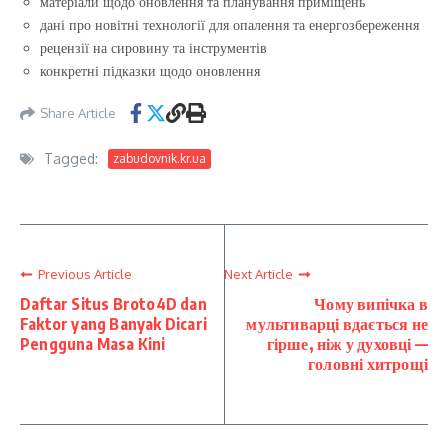
матеріали щодо оновлення та планування приміщень
дані про новітні технології для опалення та енергозбереження
рецензії на сировину та інструментів
конкретні підказки щодо оновлення
Share Article
Tagged:
zabudovnik.kr.ua
Previous Article
Next Article
Daftar Situs Broto4D dan
Чому випічка в
Faktor yang Banyak Dicari
мультиварці вдається не
Pengguna Masa Kini
гірше, ніж у духовці —
головні хитрощі