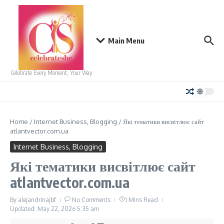
Skip to content
Main Menu
Celebrate Every Moment, Your Way
Home
/
Internet Business, Blogging
/
Які тематики висвітлює сайт
atlantvector.com.ua
Internet Business, Blogging
Які тематики висвітлює сайт
atlantvector.com.ua
By
alejandrinajbf
No Comments
1 Mins Read
Updated: May 22, 2026
5:35 am