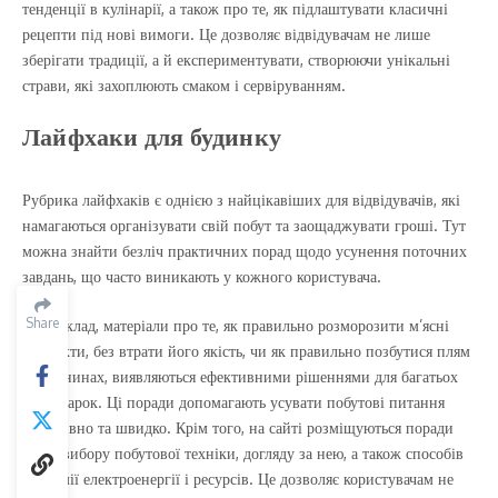
тенденції в кулінарії, а також про те, як підлаштувати класичні
рецепти під нові вимоги. Це дозволяє відвідувачам не лише
зберігати традиції, а й експериментувати, створюючи унікальні
страви, які захоплюють смаком і сервіруванням.
Лайфхаки для будинку
Рубрика лайфхаків є однією з найцікавіших для відвідувачів, які
намагаються організувати свій побут та заощаджувати гроші. Тут
можна знайти безліч практичних порад щодо усунення поточних
завдань, що часто виникають у кожного користувача.
Share
Наприклад, матеріали про те, як правильно розморозити м’ясні
продукти, без втрати його якість, чи як правильно позбутися плям
на тканинах, виявляються ефективними рішеннями для багатьох
господарок. Ці поради допомагають усувати побутові питання
ефективно та швидко. Крім того, на сайті розміщуються поради
щодо вибору побутової техніки, догляду за нею, а також способів
економії електроенергії і ресурсів. Це дозволяє користувачам не