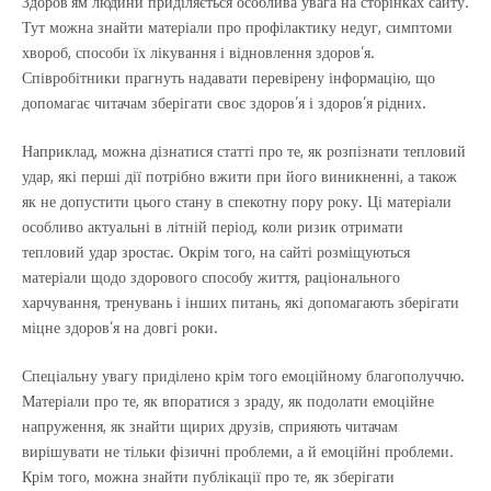
Здоров’ям людини приділяється особлива увага на сторінках сайту.
Тут можна знайти матеріали про профілактику недуг, симптоми
хвороб, способи їх лікування і відновлення здоров’я.
Співробітники прагнуть надавати перевірену інформацію, що
допомагає читачам зберігати своє здоров’я і здоров’я рідних.
Наприклад, можна дізнатися статті про те, як розпізнати тепловий
удар, які перші дії потрібно вжити при його виникненні, а також
як не допустити цього стану в спекотну пору року. Ці матеріали
особливо актуальні в літній період, коли ризик отримати
тепловий удар зростає. Окрім того, на сайті розміщуються
матеріали щодо здорового способу життя, раціонального
харчування, тренувань і інших питань, які допомагають зберігати
міцне здоров’я на довгі роки.
Спеціальну увагу приділено крім того емоційному благополуччю.
Матеріали про те, як впоратися з зраду, як подолати емоційне
напруження, як знайти щирих друзів, сприяють читачам
вирішувати не тільки фізичні проблеми, а й емоційні проблеми.
Крім того, можна знайти публікації про те, як зберігати