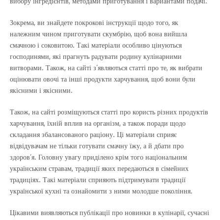
вибору інгредієнтів, методами приготування і вариантами подачі.
Зокрема, ви знайдете покрокові інструкції щодо того, як
належним чином приготувати скумбрію, щоб вона вийшла
смачною і соковитою. Такі матеріали особливо цінуються
господинями, які прагнуть радувати родину кулінарними
витворами. Також, на сайті з’являються статті про те, як вибрати
оцінювати овочі та інші продукти харчування, щоб вони були
якісними і якісними.
Також, на сайті розміщуються статті про користь різних продуктів
харчування, їхній вплив на організм, а також поради щодо
складання збалансованого раціону. Ці матеріали сприяє
відвідувачам не тільки готувати смачну їжу, а й дбати про
здоров’я. Головну увагу приділено крім того національним
українським стравам, традиції яких передаються в сімейних
традиціях. Такі матеріали сприяють підтримувати традиції
української кухні та ознайомити з ними молодше покоління.
Цікавими виявляються публікації про новинки в кулінарії, сучасні