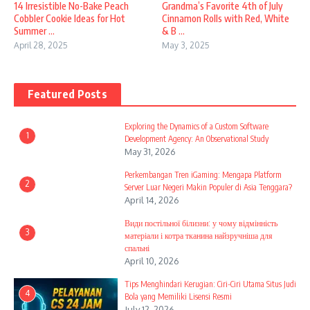
14 Irresistible No-Bake Peach
Grandma’s Favorite 4th of July
Cobbler Cookie Ideas for Hot
Cinnamon Rolls with Red, White
Summer ...
& B ...
April 28, 2025
May 3, 2025
Featured Posts
Exploring the Dynamics of a Custom Software
1
Development Agency: An Observational Study
May 31, 2026
Perkembangan Tren iGaming: Mengapa Platform
2
Server Luar Negeri Makin Populer di Asia Tenggara?
April 14, 2026
Види постільної білизни: у чому відмінність
3
матеріали і котра тканина найзручніша для
спальні
April 10, 2026
Tips Menghindari Kerugian: Ciri-Ciri Utama Situs Judi
4
Bola yang Memiliki Lisensi Resmi
July 12, 2026