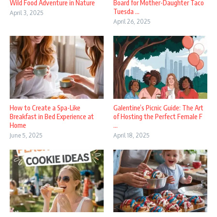
Wild Food Adventure in Nature
Board for Mother-Daughter Taco
Tuesda ...
April 3, 2025
April 26, 2025
How to Create a Spa-Like
Galentine’s Picnic Guide: The Art
Breakfast in Bed Experience at
of Hosting the Perfect Female F
Home
...
June 5, 2025
April 18, 2025