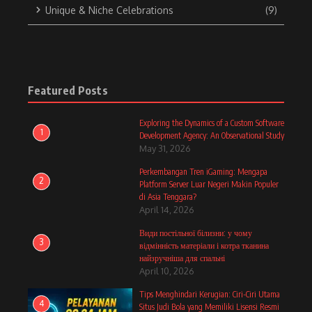
Unique & Niche Celebrations
(9)
Featured Posts
Exploring the Dynamics of a Custom Software
1
Development Agency: An Observational Study
May 31, 2026
Perkembangan Tren iGaming: Mengapa
2
Platform Server Luar Negeri Makin Populer
di Asia Tenggara?
April 14, 2026
Види постільної білизни: у чому
3
відмінність матеріали і котра тканина
найзручніша для спальні
April 10, 2026
Tips Menghindari Kerugian: Ciri-Ciri Utama
4
Situs Judi Bola yang Memiliki Lisensi Resmi