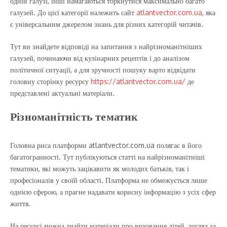
одній галузі, інші намагаються торкнутися максимально багато
галузей. До цієї категорії належить сайт
atlantvector.com.ua
, яка
є універсальним джерелом знань для різних категорій читачів.
Тут ви знайдете відповіді на запитання з найрізноманітніших
галузей, починаючи від кулінарних рецептів і до аналізом
політичної ситуації, а для зручності пошуку варто відвідати
головну сторінку ресурсу
https://atlantvector.com.ua/
де
представлені актуальні матеріали.
Різноманітність тематик
Головна риса платформи atlantvector.com.ua полягає в його
багатогранності. Тут публікуються статті на найрізноманітніші
тематики, які можуть зацікавити як молодих батьків, так і
професіоналів у своїй області. Платформа не обмежується лише
однією сферою, а прагне надавати корисну інформацію з усіх сфер
життя.
На ресурсі можна знайти матеріали про виховання дітей, догляд за