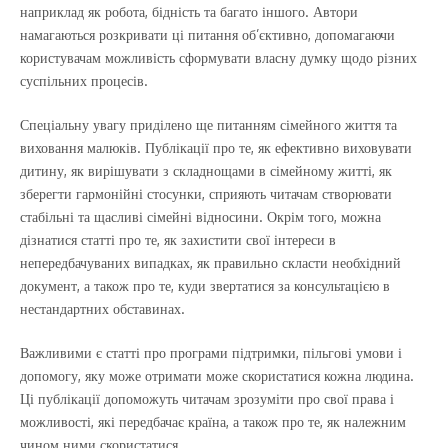
наприклад як робота, бідність та багато іншого. Автори
намагаються розкривати ці питання об’єктивно, допомагаючи
користувачам можливість сформувати власну думку щодо різних
суспільних процесів.
Спеціальну увагу приділено ще питанням сімейного життя та
виховання малюків. Публікації про те, як ефективно виховувати
дитину, як вирішувати з складнощами в сімейному житті, як
зберегти гармонійні стосунки, сприяють читачам створювати
стабільні та щасливі сімейні відносини. Окрім того, можна
дізнатися статті про те, як захистити свої інтереси в
непередбачуваних випадках, як правильно скласти необхідний
документ, а також про те, куди звертатися за консультацією в
нестандартних обставинах.
Важливими є статті про програми підтримки, пільгові умови і
допомогу, яку може отримати може скористатися кожна людина.
Ці публікації допоможуть читачам зрозуміти про свої права і
можливості, які передбачає країна, а також про те, як належним
чином ними скористатися.