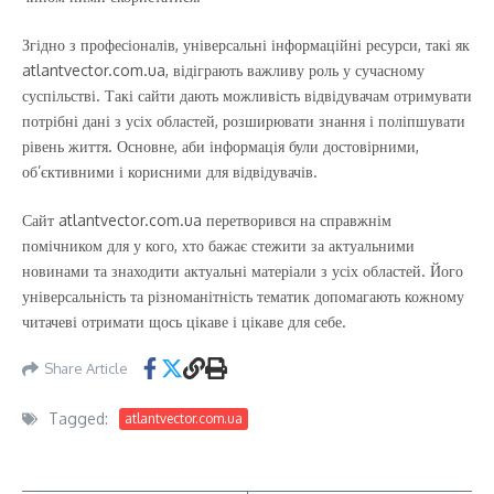
Згідно з професіоналів, універсальні інформаційні ресурси, такі як
atlantvector.com.ua, відіграють важливу роль у сучасному
суспільстві. Такі сайти дають можливість відвідувачам отримувати
потрібні дані з усіх областей, розширювати знання і поліпшувати
рівень життя. Основне, аби інформація були достовірними,
об’єктивними і корисними для відвідувачів.
Сайт atlantvector.com.ua перетворився на справжнім
помічником для у кого, хто бажає стежити за актуальними
новинами та знаходити актуальні матеріали з усіх областей. Його
універсальність та різноманітність тематик допомагають кожному
читачеві отримати щось цікаве і цікаве для себе.
Share Article
Tagged:
atlantvector.com.ua