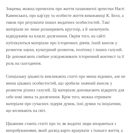
Зокрема, можна прочитати про життя талановитої артистки Насті
Каменських, про кар’єру та особисте життя виконавиці К. Белл, а
також про результати інших видатних особистостей. Такі
матеріали не лише розширюють кругозір, а й заохочують
відвідувачів на власні досягнення. Окрім того, на сайті
публікуються матеріали про історичних діячів, їхній внесок у
розвиток науки, культурний розвиток, політику і інших галузей.
Це допомагають глибше усвідомлювати історичний контекст та її
роль на сьогодення.
Спеціальну цікавість викликають статті про менш відомих, але не
менш цікавих особистостей, що зробили значний внесок у
розвиток різних галузей. Ці матеріали допомагають відкрити для
себе нові імена та досягнення. Крім того, можна отримати
матеріали про сучасних лідерів думок, їхні думки та ініціативи,
що впливають на світ.
Цікавими стають статті про те, як видатні люди впораються з
випробуваннями, який досвід варто врахувати з їхнього життя, а