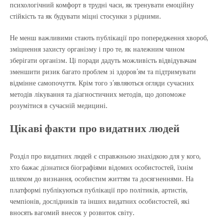
психологічний комфорт в трудні часи, як тренувати емоційну
стійкість та як будувати міцні стосунки з рідними.
Не менш важливими стають публікації про попередження хвороб,
зміцнення захисту організму і про те, як належним чином
зберігати організм. Ці поради дадуть можливість відвідувачам
зменшити ризик багато проблем зі здоров’ям та підтримувати
відмінне самопочуття. Крім того з’являються огляди сучасних
методів лікування та діагностичних методів, що допоможе
розумітися в сучасній медицині.
Цікаві факти про видатних людей
Розділ про видатних людей є справжньою знахідкою для у кого,
хто бажає дізнатися біографіями відомих особистостей, їхнім
шляхом до визнання, особистим життям та досягненнями. На
платформі публікуються публікації про політиків, артистів,
чемпіонів, дослідників та інших видатних особистостей, які
вносять вагомий внесок у розвиток світу.