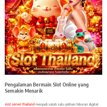
Pengalaman Bermain Slot Online yang
Semakin Menarik
slot server thailand
menjadi salah satu pilihan hiburan digital