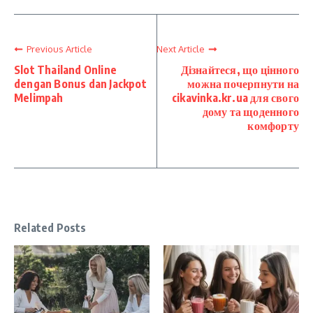
Previous Article
Next Article
Slot Thailand Online
Дізнайтеся, що цінного
dengan Bonus dan Jackpot
можна почерпнути на
Melimpah
cikavinka.kr.ua для свого
дому та щоденного
комфорту
Related Posts