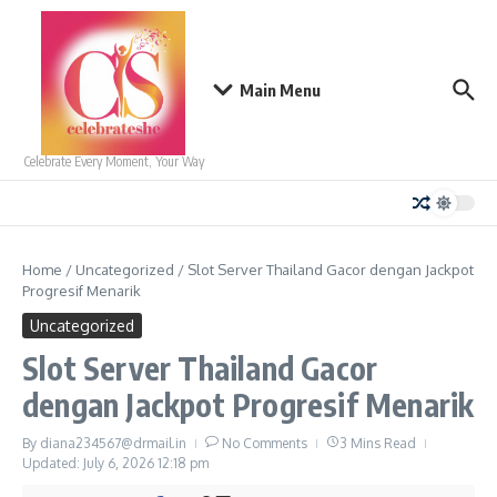
Skip to content
Main Menu
Celebrate Every Moment, Your Way
Home
/
Uncategorized
/
Slot Server Thailand Gacor dengan Jackpot
Progresif Menarik
Uncategorized
Slot Server Thailand Gacor
dengan Jackpot Progresif Menarik
By
diana234567@drmail.in
No Comments
3 Mins Read
Updated: July 6, 2026
12:18 pm