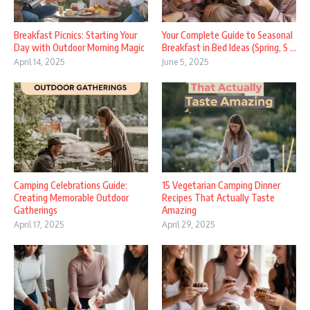
Breakfast Picnics: Starting Your
Your Complete Guide to Seasonal
Day with Outdoor Morning Magic
Breakfast in Bed Ideas (Spring, S ...
April 14, 2025
June 5, 2025
Camping Celebrations Guide:
15 Vegetarian Camping Dinner
Creating Memorable Outdoor
Recipes That Actually Taste
Gatherings
Amazing
April 17, 2025
April 29, 2025