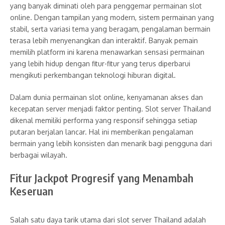
yang banyak diminati oleh para penggemar permainan slot
online. Dengan tampilan yang modern, sistem permainan yang
stabil, serta variasi tema yang beragam, pengalaman bermain
terasa lebih menyenangkan dan interaktif. Banyak pemain
memilih platform ini karena menawarkan sensasi permainan
yang lebih hidup dengan fitur-fitur yang terus diperbarui
mengikuti perkembangan teknologi hiburan digital.
Dalam dunia permainan slot online, kenyamanan akses dan
kecepatan server menjadi faktor penting. Slot server Thailand
dikenal memiliki performa yang responsif sehingga setiap
putaran berjalan lancar. Hal ini memberikan pengalaman
bermain yang lebih konsisten dan menarik bagi pengguna dari
berbagai wilayah.
Fitur Jackpot Progresif yang Menambah
Keseruan
Salah satu daya tarik utama dari slot server Thailand adalah