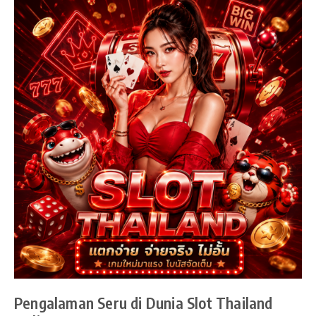
Pengalaman Seru di Dunia Slot Thailand